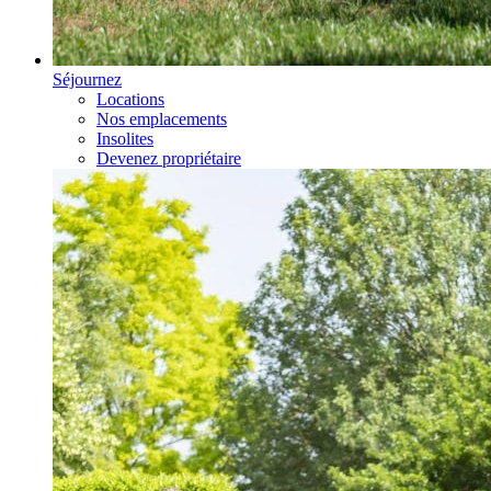
Séjournez
Locations
Nos emplacements
Insolites
Devenez propriétaire