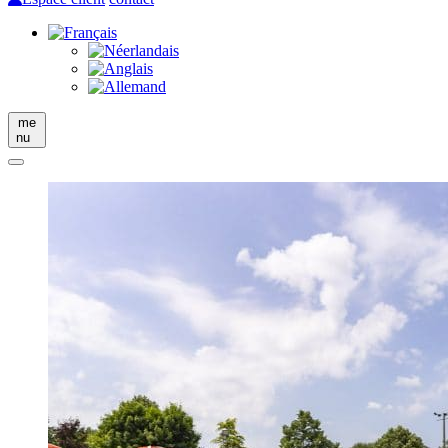
me
nu