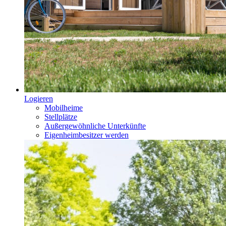
Logieren
Mobilheime
Stellplätze
Außergewöhnliche Unterkünfte
Eigenheimbesitzer werden